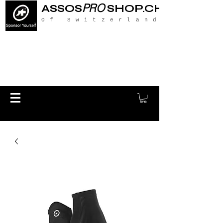
PRO
ASSOS
SHOP.CH
Of Switzerland