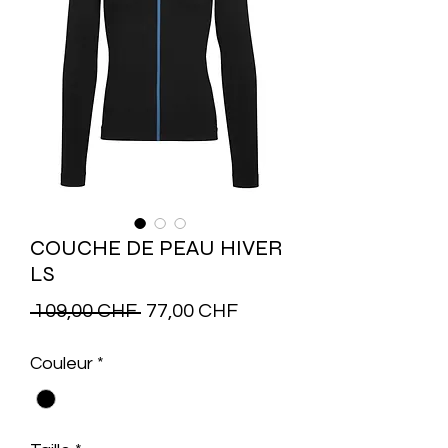
COUCHE DE PEAU HIVER
LS
Prix
Prix
 109,00 CHF 
77,00 CHF
original
promotionnel
Couleur
*