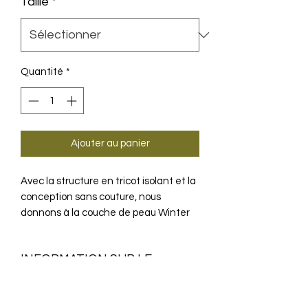
Taille
*
Quantité
*
Ajouter au panier
Avec la structure en tricot isolant et la
conception sans couture, nous
donnons à la couche de peau Winter
LS des propriétés grâce auxquelles
vous restez au chaud et au sec dans
INFORMATION SUR LE
les conditions de conduite froides et
difficiles en hiver - à partir de la
PRODUIT
couche de base.