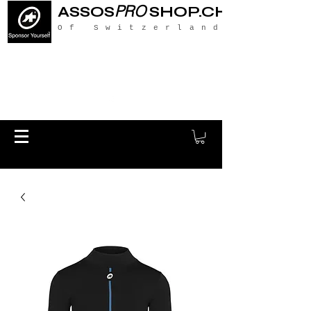
PRO
ASSOS
SHOP.CH
Of Switzerland