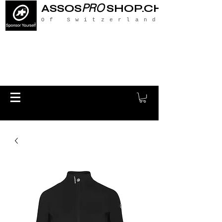
PRO
ASSOS
SHOP.CH
Of Switzerland