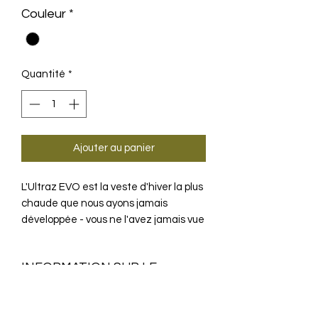
Couleur
*
Quantité
*
Ajouter au panier
L'Ultraz EVO est la veste d'hiver la plus
chaude que nous ayons jamais
développée - vous ne l'avez jamais vue
comme ça auparavant beaucoup de
protection pendant la conduite. Il est
INFORMATION SUR LE
fabriqué à partir d'une combinaison de
nos matériaux softshell NEOS et des
PRODUIT
textiles RX stockant la chaleur, afin
que vous restiez aussi chaud, sec et