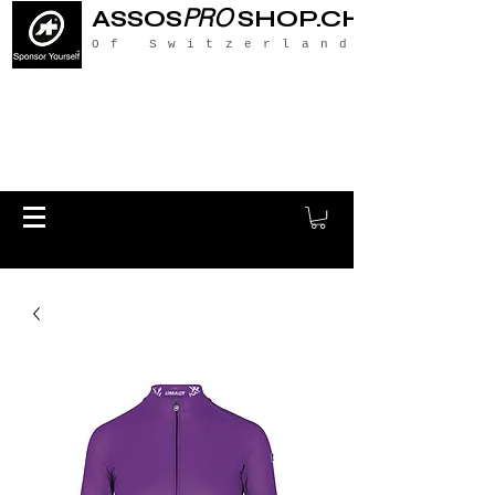
PRO
ASSOS
SHOP.CH
Of Switzerland