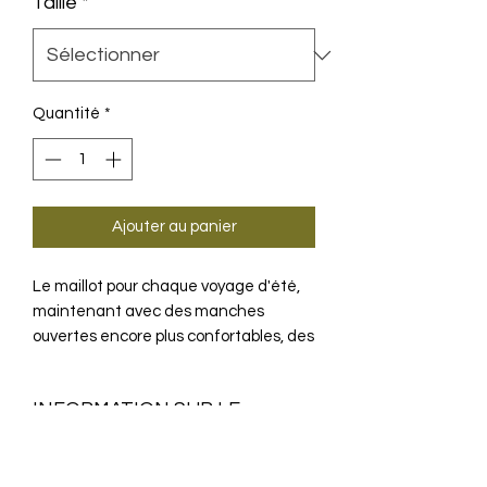
Taille
*
Quantité
*
Ajouter au panier
Le maillot pour chaque voyage d'été,
maintenant avec des manches
ouvertes encore plus confortables, des
textiles plus légers et la coupe
classique regularFit.
INFORMATION SUR LE
PRODUIT