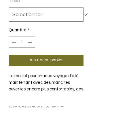
Taille
*
Quantité
*
Ajouter au panier
Le maillot pour chaque voyage d'été,
maintenant avec des manches
ouvertes encore plus confortables, des
textiles plus légers et la coupe
classique regularFit.
INFORMATION SUR LE
PRODUIT