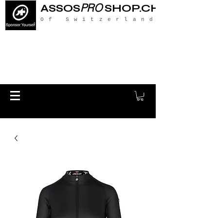
PRO
ASSOS
SHOP.CH
Of Switzerland