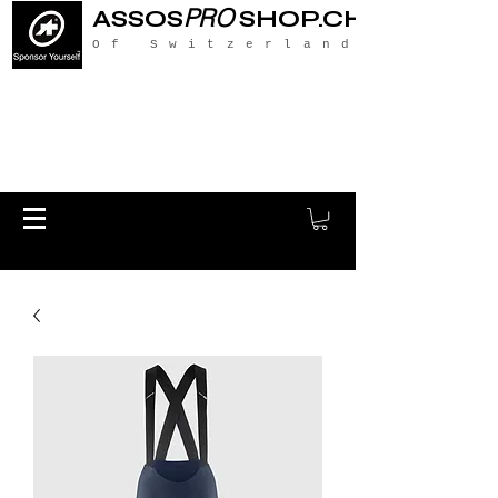
PRO
ASSOS
SHOP.CH
Of Switzerland