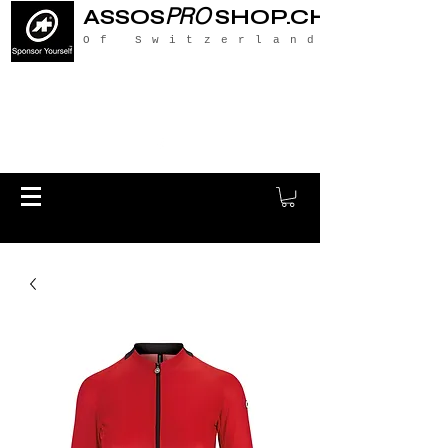
PRO
ASSOS
SHOP.CH
Of Switzerland