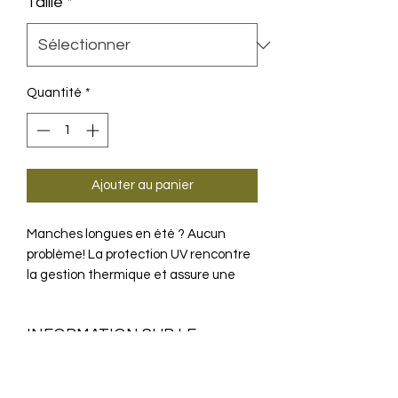
Taille
*
Quantité
*
Ajouter au panier
Manches longues en été ? Aucun
problème! La protection UV rencontre
la gestion thermique et assure une
conduite améliorée.
INFORMATION SUR LE
PRODUIT