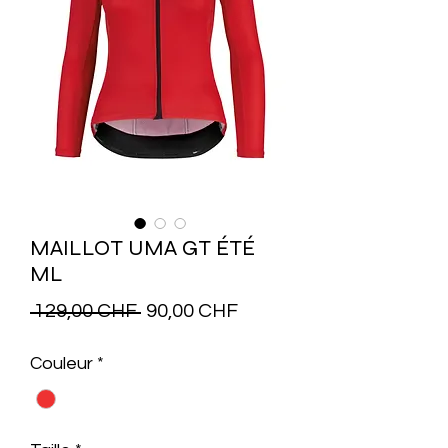
MAILLOT UMA GT ÉTÉ
ML
Prix
Prix
 129,00 CHF 
90,00 CHF
original
promotionnel
Couleur
*