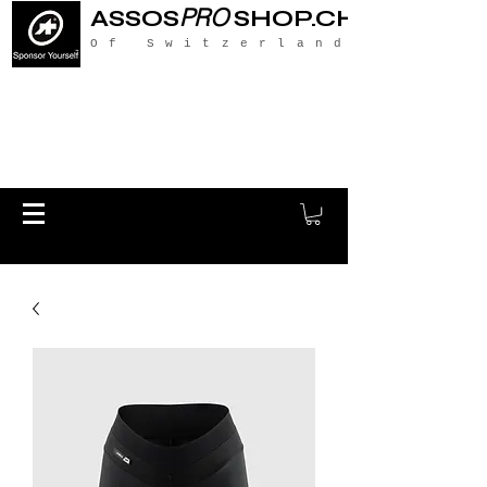
PRO
ASSOS
SHOP.CH
Of Switzerland