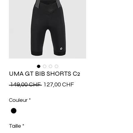
UMA GT BIB SHORTS C2
Prix
Prix
 149,00 CHF 
127,00 CHF
original
promotionnel
Couleur
*
Taille
*