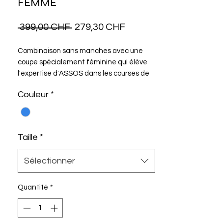
FEMME
Prix
Prix
 399,00 CHF 
279,30 CHF
original
promotionnel
Combinaison sans manches avec une
coupe spécialement féminine qui élève
l'expertise d'ASSOS dans les courses de
rue au niveau des courses multisports. Ce
Couleur
*
modèle se concentre sur la liberté de
mouvement, un ajustement serré pour
des vitesses rapides et une protection
complète du corps.
Taille
*
Sélectionner
Quantité
*