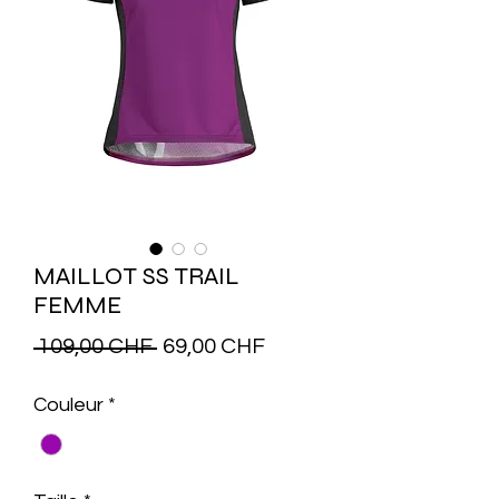
MAILLOT SS TRAIL
FEMME
Prix
Prix
 109,00 CHF 
69,00 CHF
original
promotionnel
Couleur
*