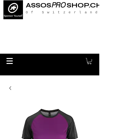
PRO
ASSOS
SHOP.CH
Of Switzerland