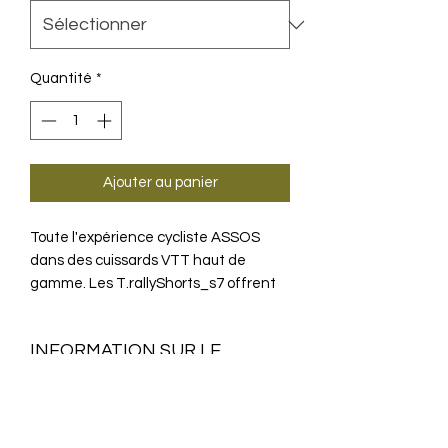
Quantité
*
Ajouter au panier
Toute l'expérience cycliste ASSOS
dans des cuissards VTT haut de
gamme. Les T.rallyShorts_s7 offrent
d'excellentes performances et
protection tout-terrain.
INFORMATION SUR LE
PRODUIT
Plus de quatre décennies
LA TECHNOLOGIE
d'expérience dans la fabrication de