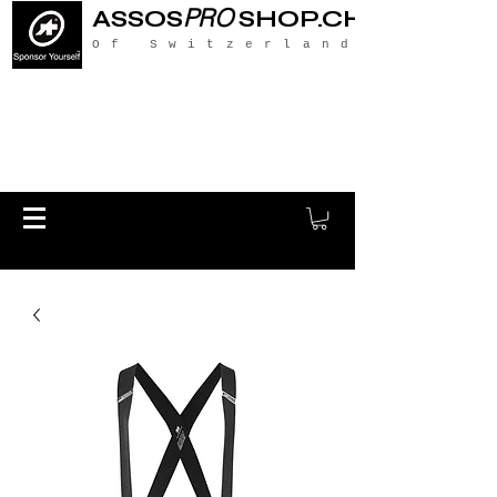
PRO
ASSOS
SHOP.CH
Of Switzerland