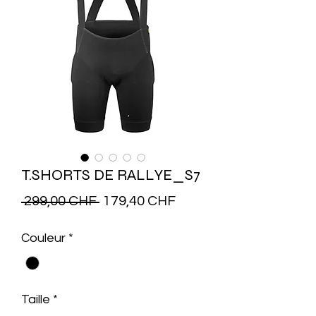
T.SHORTS DE RALLYE_S7
Prix
Prix
 299,00 CHF 
179,40 CHF
original
promotionnel
Couleur
*
Taille
*