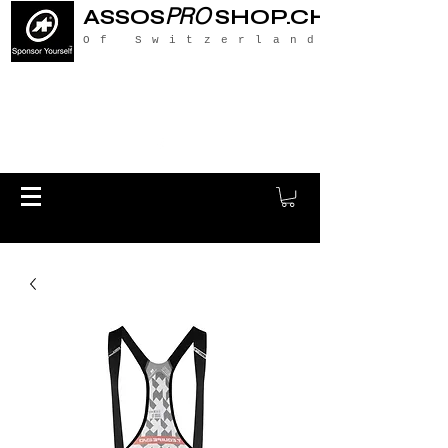
PRO
ASSOS
SHOP.CH
Of Switzerland