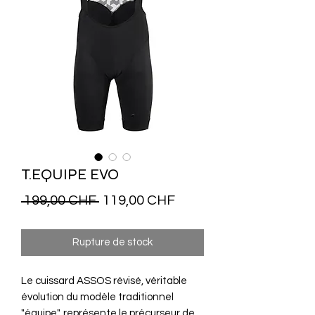
T.EQUIPE EVO
Prix
Prix
 199,00 CHF 
119,00 CHF
original
promotionnel
Rupture de stock
Le cuissard ASSOS révisé, véritable
évolution du modèle traditionnel
"équipe", représente le précurseur de