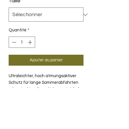
Taille
*
Quantité
*
Ajouter au panier
Ultraleichter, hoch atmungsaktiver
Schutz für lange Sommerabfahrten
oder staubige Gravelrides, entwickelt
mit einer volumenarmen, sehr gut
verstaubaren Konstruktion.
BESCHREIBUNG
Ob du nach einem langen, heißen
Anstieg eine weite, kühle Abfahrt