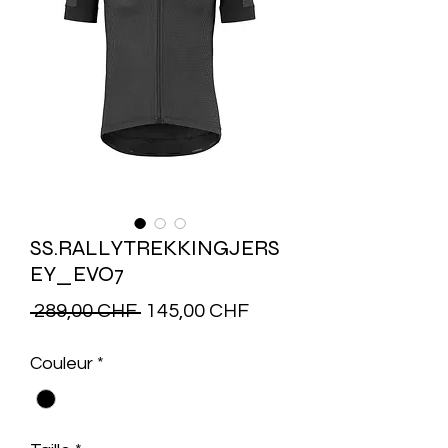
SS.RALLYTREKKINGJERS
EY_EVO7
Prix
Prix
 289,00 CHF 
145,00 CHF
original
promotionnel
Couleur
*