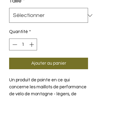
Taille
*
Quantité
*
Ajouter au panier
Un produit de pointe en ce qui
concerne les maillots de performance
de vélo de montagne - légers, de
forme anatomique et protecteurs.
INFORMATION SUR LE
PRODUIT