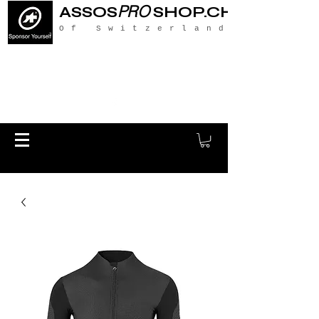
PRO
ASSOS
SHOP.CH
Of Switzerland