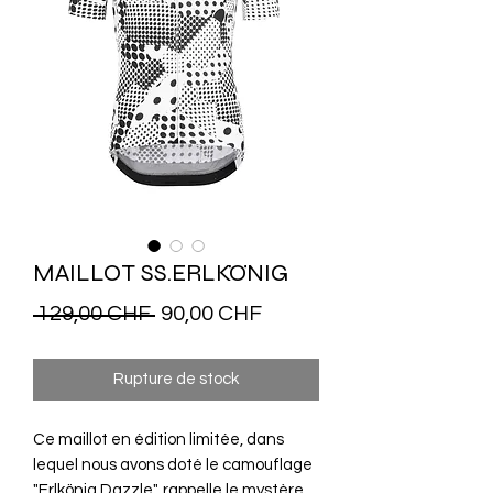
MAILLOT SS.ERLKÖNIG
Prix
Prix
 129,00 CHF 
90,00 CHF
original
promotionnel
Rupture de stock
Ce maillot en édition limitée, dans
lequel nous avons doté le camouflage
"Erlkönig Dazzle", rappelle le mystère