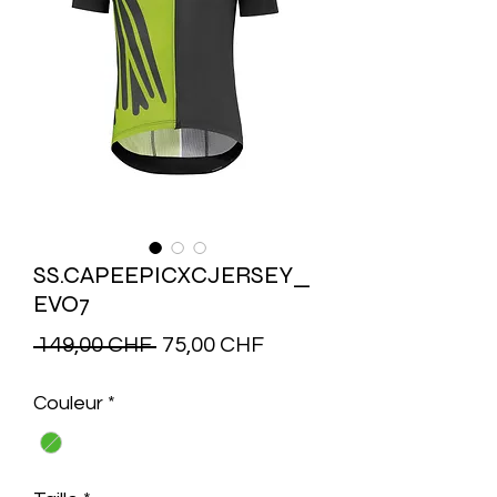
SS.CAPEEPICXCJERSEY_
EVO7
Prix
Prix
 149,00 CHF 
75,00 CHF
original
promotionnel
Couleur
*