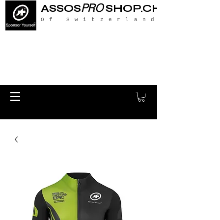
PRO
ASSOS
SHOP.CH
Of Switzerland