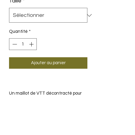
Taille
*
Quantité
*
Ajouter au panier
Un maillot de VTT décontracté pour
l'été qui simplifie les conditions tout-
terrain difficiles.
INFORMATION SUR LE
PRODUIT