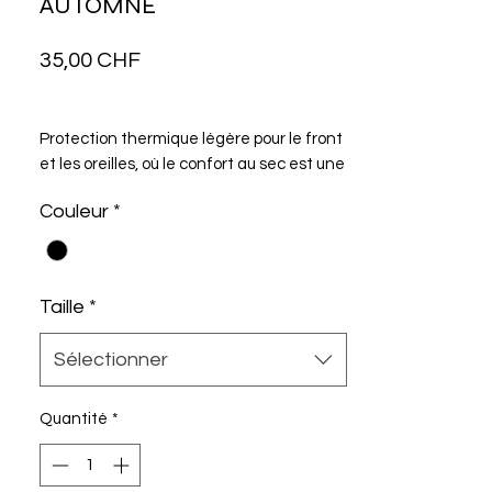
AUTOMNE
Prix
35,00 CHF
Protection thermique légère pour le front
et les oreilles, où le confort au sec est une
priorité pour le cyclisme en saison de
Couleur
*
transition.
Taille
*
Sélectionner
Quantité
*