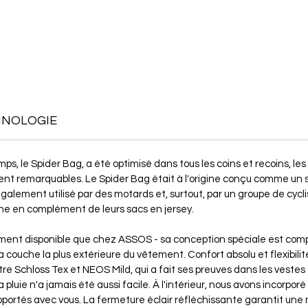
HNOLOGIE
ps, le Spider Bag, a été optimisé dans tous les coins et recoins, le
ment remarquables. Le Spider Bag était à l'origine conçu comme un
également utilisé par des motards et, surtout, par un groupe de cyclist
 en complément de leurs sacs en jersey.
ent disponible que chez ASSOS - sa conception spéciale est compl
a couche la plus extérieure du vêtement. Confort absolu et flexibili
otre Schloss Tex et NEOS Mild, qui a fait ses preuves dans les vestes
a pluie n'a jamais été aussi facile. À l'intérieur, nous avons incorp
portés avec vous. La fermeture éclair réfléchissante garantit une mei