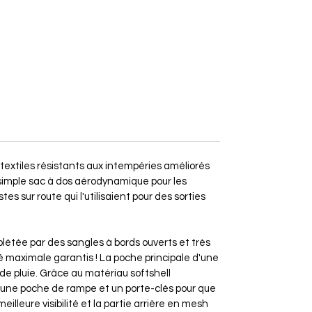
s textiles résistants aux intempéries améliorés
 simple sac à dos aérodynamique pour les
es sur route qui l'utilisaient pour des sorties
étée par des sangles à bords ouverts et très
té maximale garantis ! La poche principale d'une
 de pluie. Grâce au matériau softshell
oré une poche de rampe et un porte-clés pour que
lleure visibilité et la partie arrière en mesh