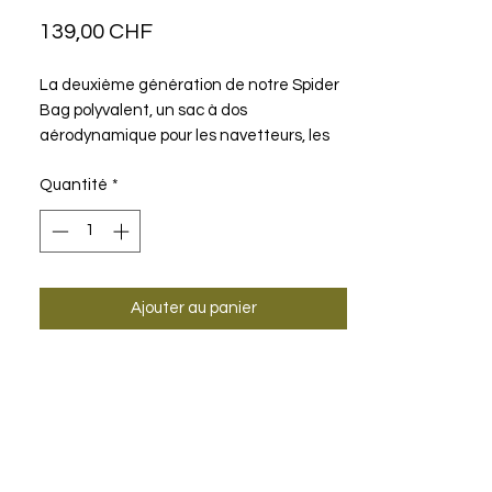
Prix
139,00 CHF
La deuxième génération de notre Spider
Bag polyvalent, un sac à dos
aérodynamique pour les navetteurs, les
coureurs de longue distance et d'autres
Quantité
*
athlètes à la recherche d'un
imperméable Nécessite un système de
bagages de faible capacité qui est
parfaitement adjacent aux autres
couches.
Ajouter au panier