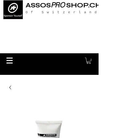
PRO
ASSOS
SHOP.CH
Of Switzerland