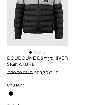
DOUDOUNE D&#39;HIVER
SIGNATURE
Prix
Prix
 299,00 CHF 
209,30 CHF
original
promotionnel
Couleur
*