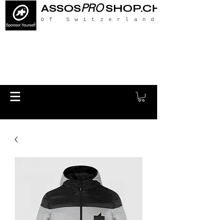
PRO
ASSOS
SHOP.CH
Of Switzerland