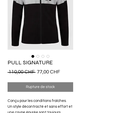
PULL SIGNATURE
Prix
Prix
 110,00 CHF 
77,00 CHF
original
promotionnel
Rupture de stock
Conçu pour les conditions fraîches.
Un style décontracté et sans effort et
une coupe épurée sont toujours