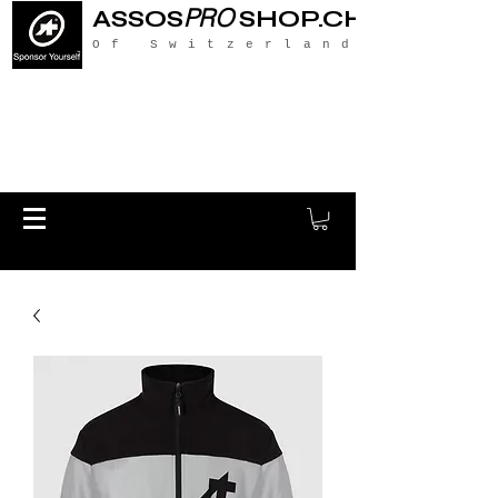
PRO
ASSOS
SHOP.CH
Of Switzerland