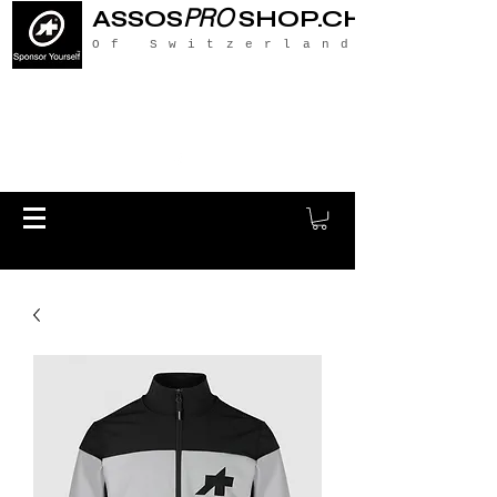
PRO
ASSOS
SHOP.CH
Of Switzerland