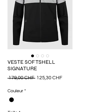
VESTE SOFTSHELL
SIGNATURE
Prix
Prix
 179,00 CHF 
125,30 CHF
original
promotionnel
Couleur
*