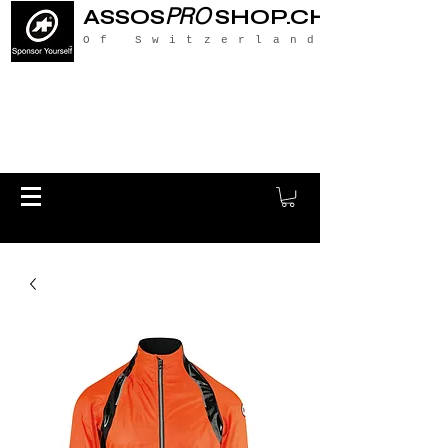
PRO
ASSOS
SHOP.CH
Of Switzerland