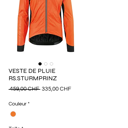
VESTE DE PLUIE
RS.STURMPRINZ
Prix
Prix
 459,00 CHF 
335,00 CHF
original
promotionnel
Couleur
*