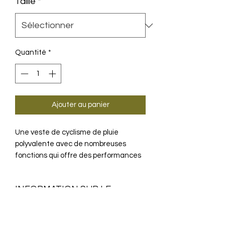
Taille
*
Quantité
*
Ajouter au panier
Une veste de cyclisme de pluie
polyvalente avec de nombreuses
fonctions qui offre des performances
fiables même dans des conditions
météorologiques défavorables.
INFORMATION SUR LE
PRODUIT