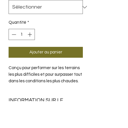
Quantité
*
Ajouter au panier
Conçu pour performer sur les terrains
les plus difficiles et pour surpasser tout
dans les conditions les plus chaudes.
INFORMATION SUR LE
PRODUIT
Lorsque vous devez faire vos preuves
LA TECHNOLOGIE
sur un terrain rocailleux et parsemé de