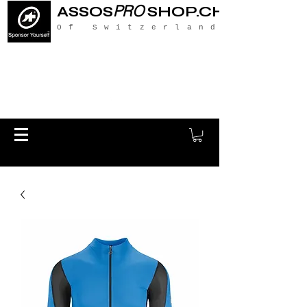
PRO
ASSOS
SHOP.CH
Of Switzerland