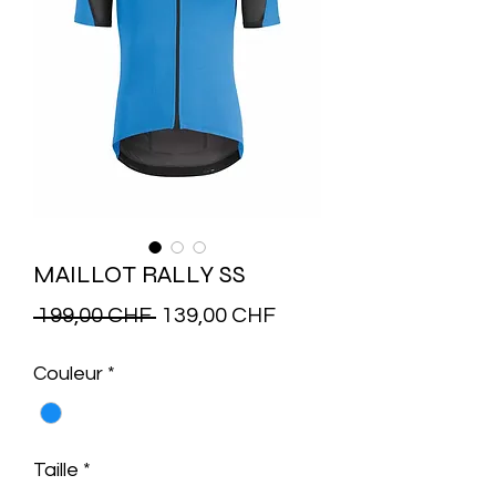
MAILLOT RALLY SS
Prix
Prix
 199,00 CHF 
139,00 CHF
original
promotionnel
Couleur
*
Taille
*