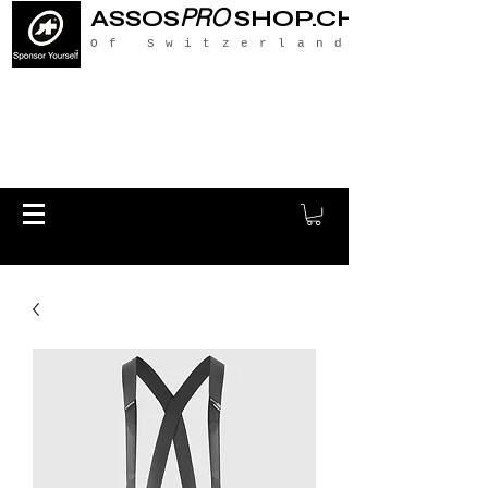
PRO
ASSOS
SHOP.CH
Of Switzerland