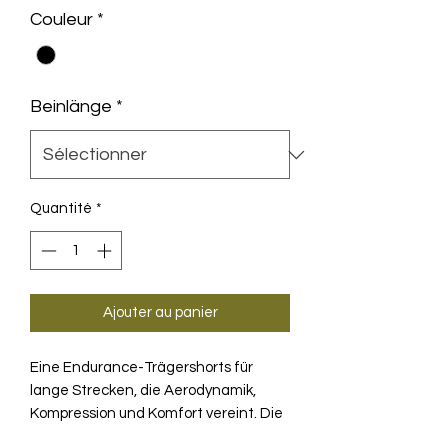
Couleur
*
Beinlänge
*
Quantité
*
Ajouter au panier
Eine Endurance-Trägershorts für
lange Strecken, die Aerodynamik,
Kompression und Komfort vereint. Die
aktualisierte S11 Generation schränkt