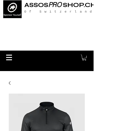
PRO
ASSOS
SHOP.CH
Of Switzerland