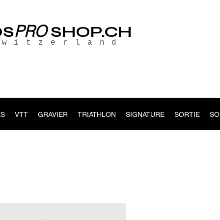
PRO
OS
SHOP.CH
Switzerland
S
VTT
GRAVIER
TRIATHLON
SIGNATURE
SORTIE
SO