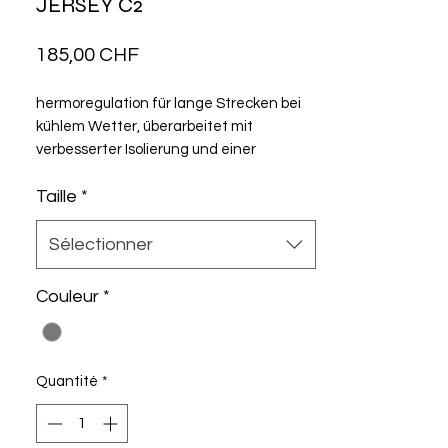
JERSEY C2
Prix
185,00 CHF
hermoregulation für lange Strecken bei
kühlem Wetter, überarbeitet mit
verbesserter Isolierung und einer
Konstruktion, die mehr
Taille
*
Bewegungsfreiheit bietet und sich
besser fürs Layering eignet.
Sélectionner
Couleur
*
Quantité
*