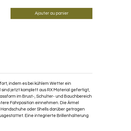
Ajouter au panier
mfort, indem es bei kühlem Wetter ein
ind jetzt komplett aus RX Material gefertigt,
Passform im Brust-, Schulter- und Bauchbereich
tere Fahrposition einnehmen. Die Ärmel
s Handschuhe oder Shells darüber getragen
sgestattet. Eine integrierte Brillenhalterung