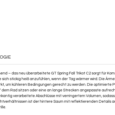
OGIE
nend – das neu überarbeitete GT Spring Fall Trikot C2 sorgt für Ko
ch stickig heiß anzufühlen, wenn der Tag wärmer wird. Die Ärmel s
ärkt, um kühleren Bedingungen gerecht zu werden. Die optimierte 
f dem Rad sitzen oder eine an lange Strecken angepasste aufrech
enkantig verarbeitete Abschlüsse mit verringertem Volumen, sodas
tverhältnissen ist der hintere Saum mit reflektierenden Details au
lle.