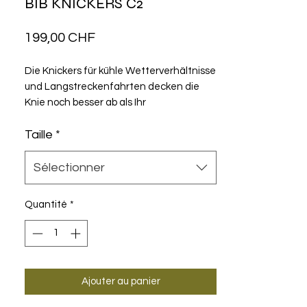
BIB KNICKERS C2
Prix
199,00 CHF
Die Knickers für kühle Wetterverhältnisse
und Langstreckenfahrten decken die
Knie noch besser ab als Ihr
Vorgängermodellund bestehen aus
Taille
*
wetterfesten Textilien. Wir haben sie
weiter optimiert und neue Details
hinzugefügt, welche die Stabilität
Sélectionner
verbessern, weniger Nähte erfordern und
bessere Unterstützung bei hoher
Quantité
*
Funktionalität bieten.
Ajouter au panier