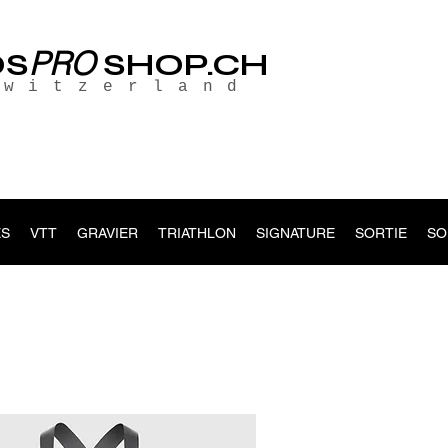
PRO
OS
SHOP.CH
Switzerland
S
VTT
GRAVIER
TRIATHLON
SIGNATURE
SORTIE
SO