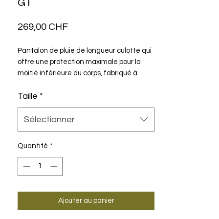
GT
Prix
269,00 CHF
Pantalon de pluie de longueur culotte qui
offre une protection maximale pour la
moitié inférieure du corps, fabriqué à
partir de textiles softshell coordonnés de
Taille
*
manière ergonomique - à la fois léger et
résistant aux tempêtes.
Sélectionner
Quantité
*
Ajouter au panier