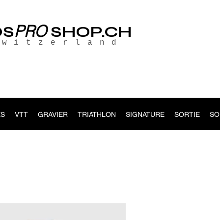
PRO
OS
SHOP.CH
Switzerland
S
VTT
GRAVIER
TRIATHLON
SIGNATURE
SORTIE
SO