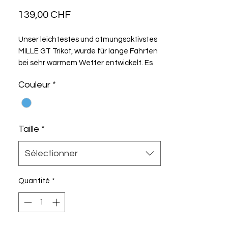
Prix
139,00 CHF
Unser leichtestes und atmungsaktivstes
MILLE GT Trikot, wurde für lange Fahrten
bei sehr warmem Wetter entwickelt. Es
zeichnet sich durch eine schnittige
Couleur
*
Passform, Ärmel mit reibungsfreier,
offenkantiger Verarbeitung und
ultraleichte Textilien aus der Racing
Series aus.
Taille
*
Sélectionner
Quantité
*