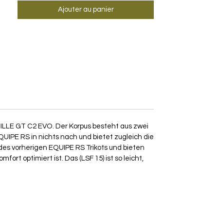
Ajouter au panier
MILLE GT C2 EVO. Der Korpus besteht aus zwei
QUIPE RS in nichts nach und bietet zugleich die
des vorherigen EQUIPE RS Trikots und bieten
rt optimiert ist. Das (LSF 15) ist so leicht,