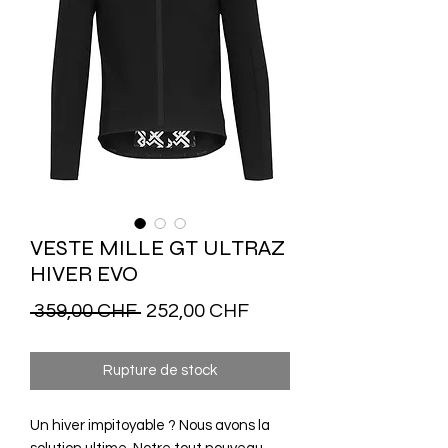
VESTE MILLE GT ULTRAZ
HIVER EVO
Prix
Prix
 359,00 CHF 
252,00 CHF
original
promotionnel
Rupture de stock
Un hiver impitoyable ? Nous avons la