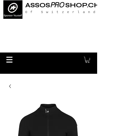
PRO
ASSOS
SHOP.CH
Of Switzerland