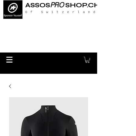
PRO
ASSOS
SHOP.CH
Of Switzerland