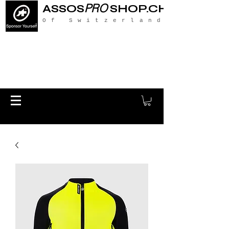
PRO
ASSOS
SHOP.CH
Of Switzerland