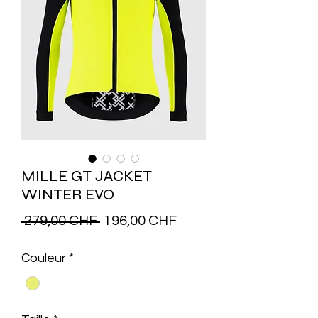
MILLE GT JACKET
WINTER EVO
Prix
Prix
 279,00 CHF 
196,00 CHF
original
promotionnel
Couleur
*