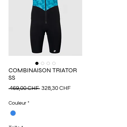
COMBINAISON TRIATOR
SS
Prix
Prix
 469,00 CHF 
328,30 CHF
original
promotionnel
Couleur
*