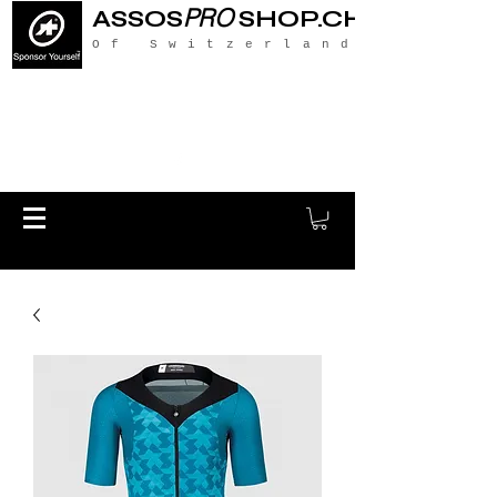
PRO
ASSOS
SHOP.CH
Of Switzerland