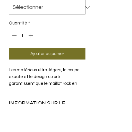
Quantité
*
Ajouter au panier
Les matériaux ultra-légers, la coupe
exacte et le design coloré
garantissent que le maillot rock en
édition limitée a fière allure se
démarque de la foule.
INFORMATION SUR LE
PRODUIT
Regardez de plus près et vous verrez
LA TECHNOLOGIE
les formes géométriques qui forment