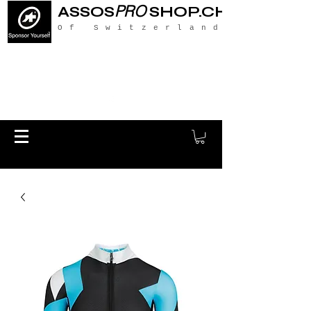
PRO
ASSOS
SHOP.CH
Of Switzerland