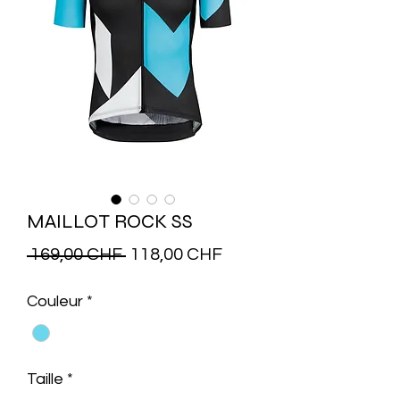
MAILLOT ROCK SS
Prix
Prix
 169,00 CHF 
118,00 CHF
original
promotionnel
Couleur
*
Taille
*