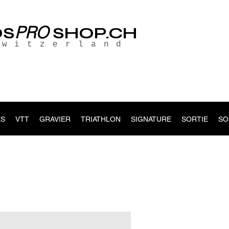
PRO
OS
SHOP.CH
Switzerland
S
VTT
GRAVIER
TRIATHLON
SIGNATURE
SORTIE
SO