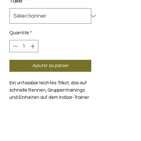
Taille
*
Quantité
*
Ajouter au panier
Ein unfassbar leichtes Trikot, das auf
schnelle Rennen, Gruppentrainings
und Einheiten auf dem Indoor-Trainer
ausgelegt ist. Leistungsorientierte
Ausrüstung für extreme Hitze.
PRODUKTINFO
Wenn das Ziel darin besteht, das
TECHNOLOGIE
Gewicht zu reduzieren, ohne dabei die