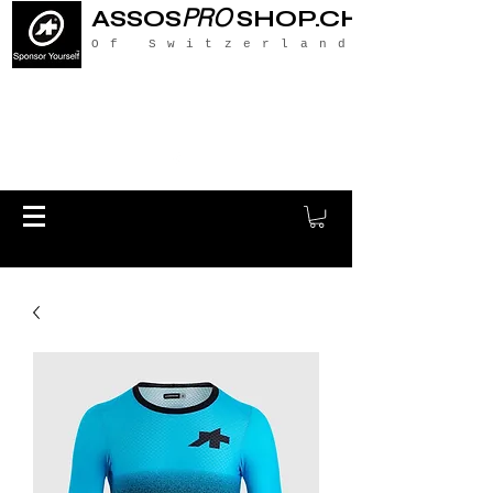
PRO
ASSOS
SHOP.CH
Of Switzerland