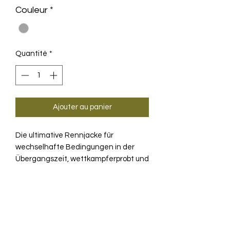
Couleur
*
Quantité
*
Ajouter au panier
Die ultimative Rennjacke für
wechselhafte Bedingungen in der
Übergangszeit, wettkampferprobt und
aktualisiert mit geringerem Gewicht,
mehr Wärme und Atmungsaktivität
PRODUKTINFO
sowie erhöhtem Komfort in
aggressiven Fahrpositionen.
Leichter, schützender und
TECHNOLOGIE
elastischer – die komplett