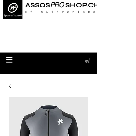
PRO
ASSOS
SHOP.CH
Of Switzerland