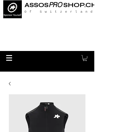
PRO
ASSOS
SHOP.CH
Of Switzerland