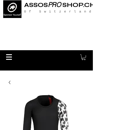
PRO
ASSOS
SHOP.CH
Of Switzerland