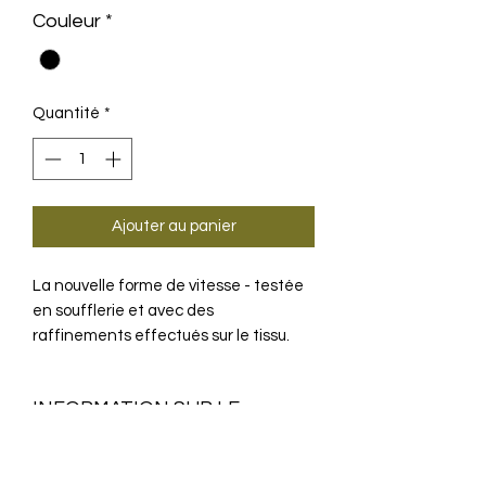
Couleur
*
Quantité
*
Ajouter au panier
La nouvelle forme de vitesse - testée
en soufflerie et avec des
raffinements effectués sur le tissu.
Cette combinaison sera pour vous
l'arme la plus rapide, la plus légère et la
INFORMATION SUR LE
plus tranchante dans la bataille
pendant quelques secondes.
PRODUIT