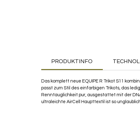
PRODUKTINFO
TECHNOL
Das komplett neue EQUIPE R Trikot S11 kombini
passt zum Stil des einfarbigen Trikots, das le
Renntauglichkeit pur, ausgestattet mit der DNA
ultraleichte AirCell Haupttextil ist so unglaubl