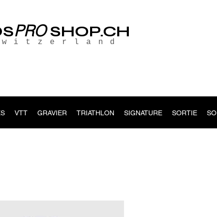
PRO
OS
SHOP.CH
Switzerland
S
VTT
GRAVIER
TRIATHLON
SIGNATURE
SORTIE
SO