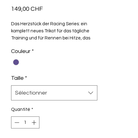
Prix
149,00 CHF
Das Herzstück der Racing Series: ein
komplett neues Trikot für das tägliche
Training und für Rennen bei Hitze, das
auf bewährter Technologie basiert. Das R
Couleur
*
S11 zeichnet sich durch sein
ultraleichtes, intensiv kühlendes AirCell
Textil und die Second-skin-
Taille
*
Sélectionner
Quantité
*