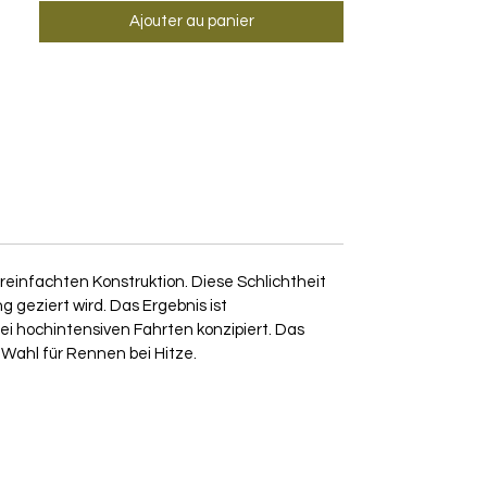
Ajouter au panier
einfachten Konstruktion. Diese Schlichtheit
 geziert wird. Das Ergebnis ist
ei hochintensiven Fahrten konzipiert. Das
e Wahl für Rennen bei Hitze.