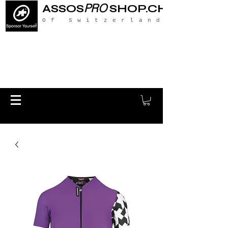
PRO
ASSOS
SHOP.CH
Of Switzerland