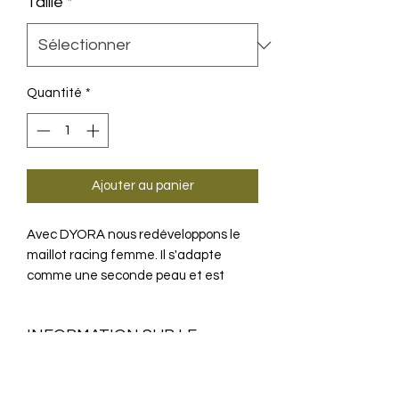
Taille
*
Quantité
*
Ajouter au panier
Avec DYORA nous redéveloppons le
maillot racing femme. Il s'adapte
comme une seconde peau et est
fabriqué à partir de nos plus légers
Des matériaux conçus pour les pilotes
INFORMATION SUR LE
de course et les pilotes amateurs, et
grâce aux nombreux petits détails, il
PRODUIT
offre un confort inégalé.